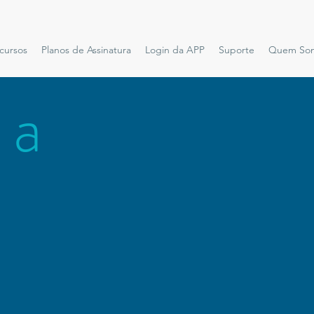
cursos
Planos de Assinatura
Login da APP
Suporte
Quem So
 a