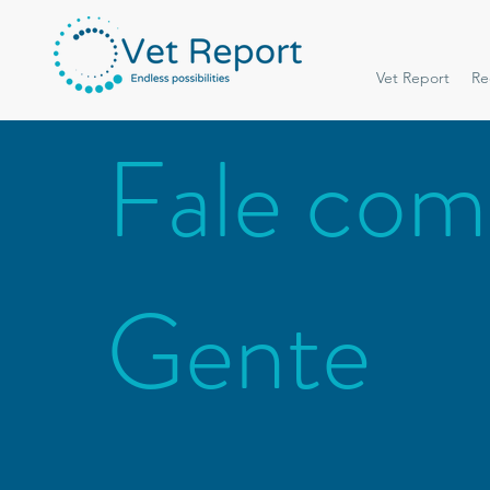
Vet Report
Re
Fale com
Gente